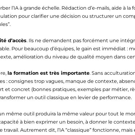
ber l’IA à grande échelle. Rédaction d’e-mails, aide à la
lation pour clarifier une décision ou structurer un com
les”.
ité d’accès
. Ils ne demandent pas forcément une intég
ble. Pour beaucoup d’équipes, le gain est immédiat : mei
exte, amélioration du niveau de qualité moyen dans certa
ère,
la formation est très importante
. Sans acculturation
les : consignes trop vagues, manque de contexte, absenc
rt et concret (bonnes pratiques, exemples par métier, règ
transformer un outil classique en levier de performance.
un même outil produira la même valeur pour tout le monde
apacité à bien exprimer un besoin, à donner le contexte ut
travail. Autrement dit, l’IA “classique” fonctionne, mais e