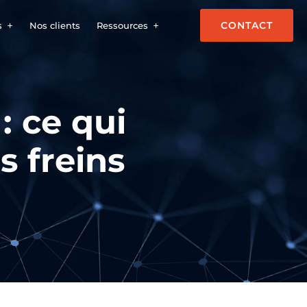
CONTACT
s
Nos clients
Ressources
: ce qui
s freins